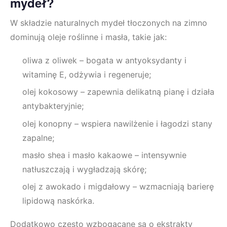
mydeł?
W składzie naturalnych mydeł tłoczonych na zimno
dominują oleje roślinne i masła, takie jak:
oliwa z oliwek – bogata w antyoksydanty i
witaminę E, odżywia i regeneruje;
olej kokosowy – zapewnia delikatną pianę i działa
antybakteryjnie;
olej konopny – wspiera nawilżenie i łagodzi stany
zapalne;
masło shea i masło kakaowe – intensywnie
natłuszczają i wygładzają skórę;
olej z awokado i migdałowy – wzmacniają barierę
lipidową naskórka.
Dodatkowo często wzbogacane są o ekstrakty