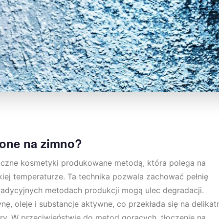
zone na zimno?
iczne kosmetyki produkowane metodą, która polega na
kiej temperaturze. Ta technika pozwala zachować pełnię
tradycyjnych metodach produkcji mogą ulec degradacji.
ę, oleje i substancje aktywne, co przekłada się na delikat
óry. W przeciwieństwie do metod gorących, tłoczenie na