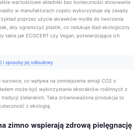
kie wartościowe składniki bez konieczności stosowania
adto w manufakturach często wykorzystuje się zasady
 przykład poprzez użycie skrawków mydła do tworzenia
k, aby ograniczyć plastik, co redukuje ślad ekologiczny
aty takie jak ECOCERT czy Vegan, potwierdzające ich
.
ć i sposoby jej odbudowy
 surowce, co wpływa na zmniejszenie emisji CO2 z
ykładem może być wykorzystanie ekstraktów roślinnych z
i tradycji zielarskich. Taka zrównoważona produkcja to
kuteczność z ekologią.
na zimno wspierają zdrową pielęgnację