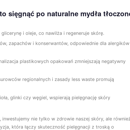
o sięgnąć po naturalne mydła tłoczon
licerynę i oleje, co nawilża i regeneruje skórę.
ów, zapachów i konserwantów, odpowiednie dla alergików 
imalizacja plastikowych opakowań zmniejszają negatywny
surowców regionalnych i zasady less waste promują
ioła, glinki czy węgiel, wspierają pielęgnację skóry
 inwestujemy nie tylko w zdrowie naszej skóry, ale równie
zja, która łączy skuteczność pielęgnacji z troską o