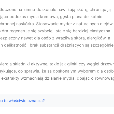
 tłoczone na zimno doskonale nawilżają skórę, chroniąc ją
jąca podczas mycia kremowa, gęsta piana delikatnie
ochronnej naskórka. Stosowanie mydeł z naturalnych olejów
óra regeneruje się szybciej, staje się bardziej elastyczna i
bezpieczny nawet dla osób z wrażliwą skórą, alergików, a
h delikatność i brak substancji drażniących są szczególnie
rają składniki aktywne, takie jak glinki czy węgiel drzewn
sykujące, co sprawia, że są doskonałym wyborem dla osób
 i ekstrakty wzmacniają działanie mydła, dbając o równowa
o to właściwie oznacza?