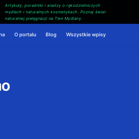
Artykuły, poradniki i analizy o rękodzielniczych
mydłach i naturalnych kosmetykach. Poznaj świat
naturalnej pielęgnacji na Tlen Mydlany.
na
O portalu
Blog
Wszystkie wpisy
no