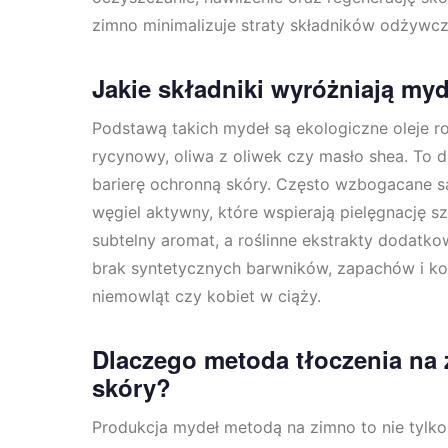
zimno minimalizuje straty składników odżywczy
Jakie składniki wyróżniają my
Podstawą takich mydeł są ekologiczne oleje ro
rycynowy, oliwa z oliwek czy masło shea. To d
barierę ochronną skóry. Często wzbogacane są o
węgiel aktywny, które wspierają pielęgnację s
subtelny aromat, a roślinne ekstrakty dodatk
brak syntetycznych barwników, zapachów i kon
niemowląt czy kobiet w ciąży.
Dlaczego metoda tłoczenia na z
skóry?
Produkcja mydeł metodą na zimno to nie tylko