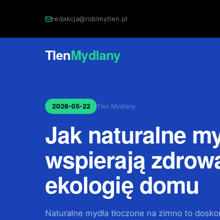
redakcja@robimytlen.pl
Tlen
Mydlany
2026-05-22
Tlen Mydlany
Jak naturalne m
wspierają zdrową
ekologię domu
Naturalne mydła tłoczone na zimno to dosko