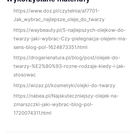
https://www.doz.pl/czytelnia/a17701-
Jak_wybrac_najlepsze_oleje_do_twarzy
https://waybeauty.pl/5-najlepszych-olejkow-do-
twarzy-jaki-wybrac-Czy-pielegnacja-olejem-ma-
sens-blog-pol-1624873351.html
https://drogerienatura.pl/blog/post/olejek-do-
twarzy-%E2%80%93-rozne-rodzaje-kiedy-i-jak-
stosowac
https://wizaz.pl/kosmetyki/olejki-do-twarzy
https://nabea.pl/Najskuteczniejszy-olejek-na-
zmarszczki-jaki-wybrac-blog-pol-
1720074311.html