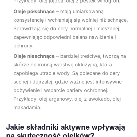
Przykłady: olej jojoba, olej z pestek winogron.
Oleje półschnące
– mają umiarkowaną
konsystencję i wchłaniają się wolniej niż schnące.
Sprawdzają się do cery normalnej i mieszanej,
zapewniając odpowiedni balans nawilżenia i
ochrony.
Oleje nieschnące
– bardziej treściwe, tworzą na
skórze ochronną warstwę okluzyjną, która
zapobiega utracie wody. Są polecane do cery
suchej i dojrzałej, gdzie ważne jest intensywne
odżywienie i wsparcie bariery ochronnej.
Przykłady: olej arganowy, olej z awokado, olej
makadamia.
Jakie składniki aktywne wpływają
na skuteczność olejków?