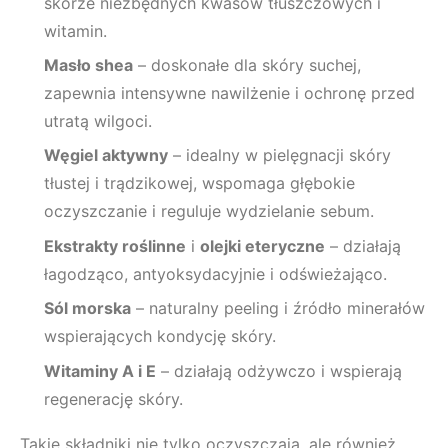
skórze niezbędnych kwasów tłuszczowych i
witamin.
Masło shea
– doskonałe dla skóry suchej,
zapewnia intensywne nawilżenie i ochronę przed
utratą wilgoci.
Węgiel aktywny
– idealny w pielęgnacji skóry
tłustej i trądzikowej, wspomaga głębokie
oczyszczanie i reguluje wydzielanie sebum.
Ekstrakty roślinne
i
olejki eteryczne
– działają
łagodząco, antyoksydacyjnie i odświeżająco.
Sól morska
– naturalny peeling i źródło minerałów
wspierających kondycję skóry.
Witaminy A i E
– działają odżywczo i wspierają
regenerację skóry.
Takie składniki nie tylko oczyszczają, ale również