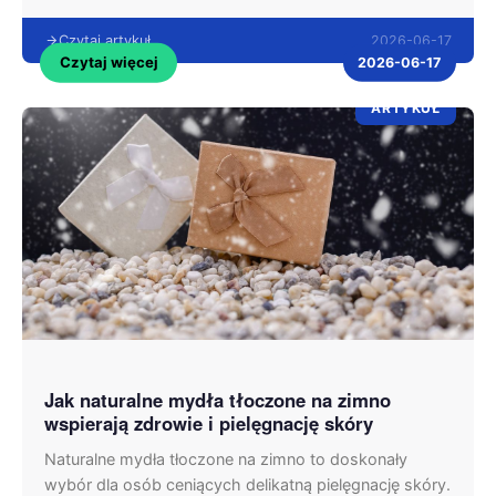
2026-06-17
Czytaj artykuł
Czytaj więcej
2026-06-17
ARTYKUŁ
Jak naturalne mydła tłoczone na zimno
wspierają zdrowie i pielęgnację skóry
Naturalne mydła tłoczone na zimno to doskonały
wybór dla osób ceniących delikatną pielęgnację skóry.