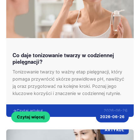
Co daje tonizowanie twarzy w codziennej
pielęgnacji?
Tonizowanie twarzy to ważny etap pielęgnacji, który
pomaga przywrócić skórze prawidłowe pH, nawilżyć
ją oraz przygotować na kolejne kroki. Poznaj jego
kluczowe korzyści i znaczenie w codziennej rutynie.
2026-06-26
Czytaj artykuł
Czytaj więcej
2026-06-26
ARTYKUŁ