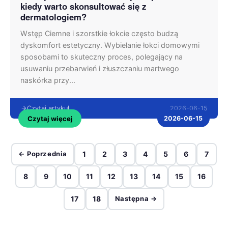
kiedy warto skonsultować się z
dermatologiem?
Wstęp Ciemne i szorstkie łokcie często budzą
dyskomfort estetyczny. Wybielanie łokci domowymi
sposobami to skuteczny proces, polegający na
usuwaniu przebarwień i złuszczaniu martwego
naskórka przy...
2026-06-15
Czytaj artykuł
Czytaj więcej
2026-06-15
← Poprzednia
1
2
3
4
5
6
7
8
9
10
11
12
13
14
15
16
17
18
Następna →