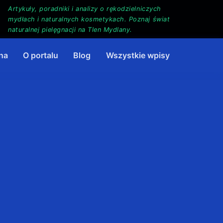
Artykuły, poradniki i analizy o rękodzielniczych
mydłach i naturalnych kosmetykach. Poznaj świat
naturalnej pielęgnacji na Tlen Mydlany.
na
O portalu
Blog
Wszystkie wpisy