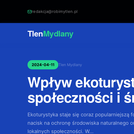
redakcja@robimytlen.pl
Tlen
Mydlany
2024-04-11
Tlen Mydlany
Wpływ ekoturyst
społeczności i 
Ekoturystyka staje się coraz popularniejszą 
nacisk na ochronę środowiska naturalnego
lokalnych społeczności. W...