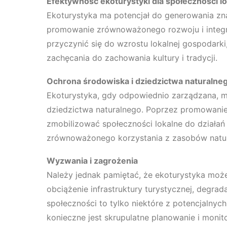
Efektywność ekoturystyki dla społeczności l
Ekoturystyka ma potencjał do generowania zna
promowanie zrównoważonego rozwoju i integra
przyczynić się do wzrostu lokalnej gospodark
zachęcania do zachowania kultury i tradycji.
Ochrona środowiska i dziedzictwa naturalne
Ekoturystyka, gdy odpowiednio zarządzana, m
dziedzictwa naturalnego. Poprzez promowanie
zmobilizować społeczności lokalne do działań
zrównoważonego korzystania z zasobów natur
Wyzwania i zagrożenia
Należy jednak pamiętać, że ekoturystyka moż
obciążenie infrastruktury turystycznej, degra
społeczności to tylko niektóre z potencjalny
konieczne jest skrupulatne planowanie i monit