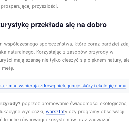
prosperującej przyszłości.
turystykę przekłada się na dobro
m współczesnego społeczeństwa, które coraz bardziej zda
ska naturalnego. Korzystając z zasobów przyrody w
yści mają szansę nie tylko cieszyć się pięknem natury, al
ą metę.
na zimno wspierają zdrową pielęgnację skóry i ekologię domu
przyrody?
poprzez promowanie świadomości ekologicznej
dukacyjne wycieczki,
warsztat
y czy programy obserwacji
niać kruche równowagi ekosystemów oraz zauważać