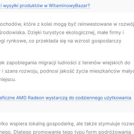
 i wysyłki produktów w WitaminowyBazar?
dochodów, które z kolei mogą być reinwestowane w rozwó
środowiska. Dzięki turystyce ekologicznej, małe firmy i
ęgi rynkowe, co przekłada się na wzrost gospodarczy
ek zapobiegania migracji ludności z terenów wiejskich do
 i szans rozwoju, podnosi jakość życia mieszkańców mały
iejscu.
raficzne AMD Radeon wystarczą do codziennego użytkowania
tylko wspiera lokalną gospodarkę, ale także stymuluje rozw
lnego. Dlatego promowanie tego typu form podróżowania