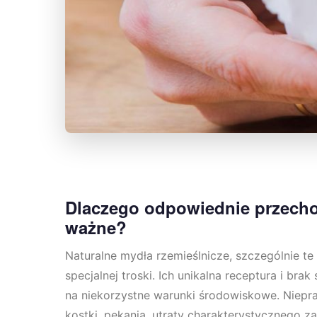
Dlaczego odpowiednie przecho
ważne?
Naturalne mydła rzemieślnicze, szczególnie t
specjalnej troski. Ich unikalna receptura i br
na niekorzystne warunki środowiskowe. Niep
kostki, pękania, utraty charakterystycznego 