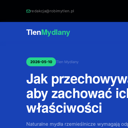
redakcja@robimytlen.pl
Tlen
Mydlany
2026-05-10
Tlen Mydlany
Jak przechowywa
aby zachować ic
właściwości
Naturalne mydła rzemieślnicze wymagają o