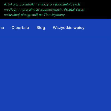
Artykuły, poradniki i analizy o rękodzielniczych
mydłach i naturalnych kosmetykach. Poznaj świat
naturalnej pielęgnacji na Tlen Mydlany.
na
O portalu
Blog
Wszystkie wpisy