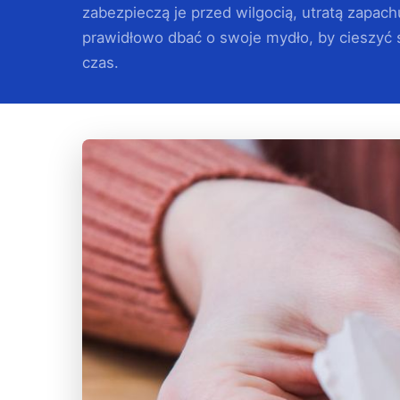
zabezpieczą je przed wilgocią, utratą zapach
prawidłowo dbać o swoje mydło, by cieszyć si
czas.