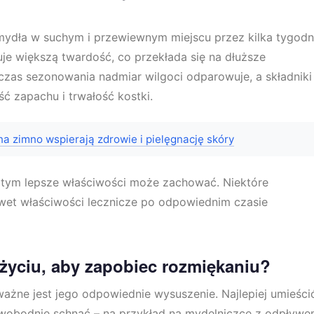
mydła w suchym i przewiewnym miejscu przez kilka tygodn
je większą twardość, co przekłada się na dłuższe
czas sezonowania nadmiar wilgoci odparowuje, a składniki
ść zapachu i trwałość kostki.
na zimno wspierają zdrowie i pielęgnację skóry
, tym lepsze właściwości może zachować. Niektóre
nawet właściwości lecznicze po odpowiednim czasie
yciu, aby zapobiec rozmiękaniu?
żne jest jego odpowiednie wysuszenie. Najlepiej umieści
wobodnie schnąć – na przykład na mydelniczce z odpływ