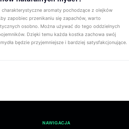
 i charakterystyczne aromaty pochodzące z olejków
 Aby zapobiec przenikaniu się zapachów, warto
atycznych osobno. Można używać do tego oddzielnych
ojemników. Dzięki temu każda kostka zachowa swój
 mydła będzie przyjemniejsze i bardziej satysfakcjonujące.
NAWIGACJA