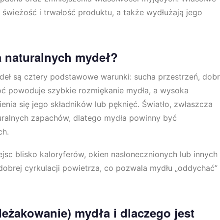
wieżość i trwałość produktu, a także wydłużają jego
a naturalnych mydeł?
eł są cztery podstawowe warunki: sucha przestrzeń, dob
lgoć powoduje szybkie rozmiękanie mydła, a wysoka
ia się jego składników lub pęknięć. Światło, zwłaszcza
uralnych zapachów, dlatego mydła powinny być
ch.
ejsc blisko kaloryferów, okien nasłonecznionych lub innych
dobrej cyrkulacji powietrza, co pozwala mydłu „oddychać” 
eżakowanie) mydła i dlaczego jest