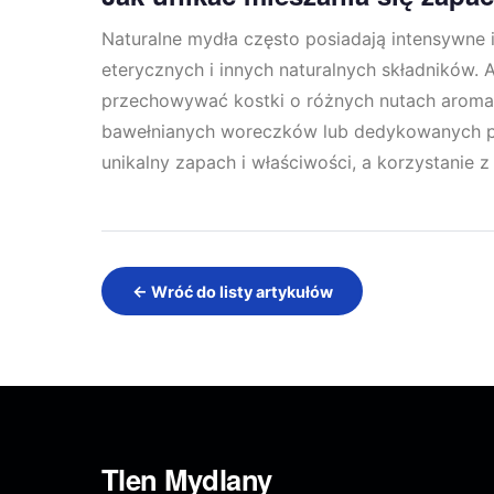
Naturalne mydła często posiadają intensywne
eterycznych i innych naturalnych składników.
przechowywać kostki o różnych nutach arom
bawełnianych woreczków lub dedykowanych p
unikalny zapach i właściwości, a korzystanie z
← Wróć do listy artykułów
Tlen Mydlany