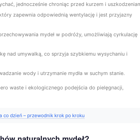
chać, jednocześnie chroniąc przed kurzem i uszkodzeniam
 który zapewnia odpowiednią wentylację i jest przyjazny
przechowywania mydeł w podróży, umożliwiają cyrkulację
kę nad umywalką, co sprzyja szybkiemu wysychaniu i
wadzanie wody i utrzymanie mydła w suchym stanie.
zero waste i ekologicznego podejścia do pielęgnacji,
a co dzień – przewodnik krok po kroku
achów naturalnych mydeł?