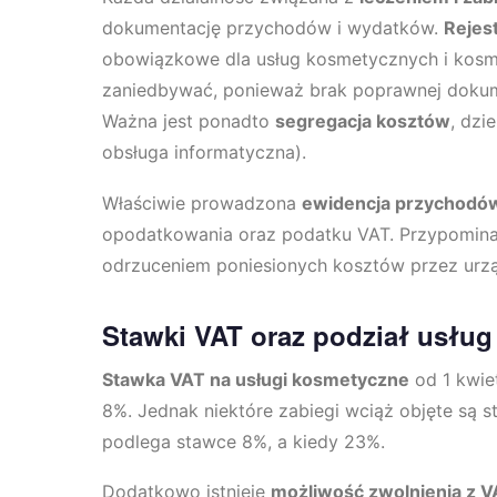
dokumentację przychodów i wydatków.
Rejes
obowiązkowe dla usług kosmetycznych i kosme
zaniedbywać, ponieważ brak poprawnej dokume
Ważna jest ponadto
segregacja kosztów
, dzi
obsługa informatyczna).
Właściwie prowadzona
ewidencja przychodów
opodatkowania oraz podatku VAT. Przypomin
odrzuceniem poniesionych kosztów przez urz
Stawki VAT oraz podział usług
Stawka VAT na usługi kosmetyczne
od 1 kwie
8%. Jednak niektóre zabiegi wciąż objęte są s
podlega stawce 8%, a kiedy 23%.
Dodatkowo istnieje
możliwość zwolnienia z V