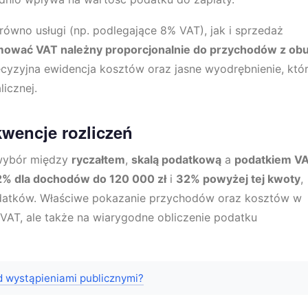
ówno usługi (np. podlegające 8% VAT), jak i sprzedaż
ować VAT należny proporcjonalnie do przychodów z ob
ecyzyjna ewidencja kosztów oraz jasne wyodrębnienie, któ
icznej.
wencje rozliczeń
 wybór między
ryczałtem
,
skalą podatkową
a
podatkiem V
2% dla dochodów do 120 000 zł
i
32% powyżej tej kwoty
,
datków. Właściwe pokazanie przychodów oraz kosztów w
 VAT, ale także na wiarygodne obliczenie podatku
ed wystąpieniami publicznymi?