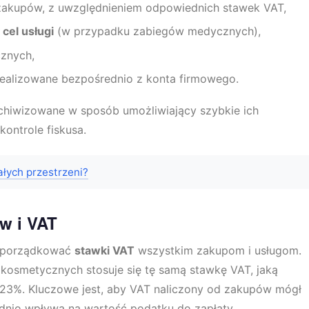
 zakupów, z uwzględnieniem odpowiednich stawek VAT,
el usługi
(w przypadku zabiegów medycznych),
cznych,
y realizowane bezpośrednio z konta firmowego.
rchiwizowane w sposób umożliwiający szybkie ich
kontrole fiskusa.
łych przestrzeni?
w i VAT
zyporządkować
stawki VAT
wszystkim zakupom i usługom.
osmetycznych stosuje się tę samą stawkę VAT, jaką
 23%. Kluczowe jest, aby VAT naliczony od zakupów mógł
dnio wpływa na wartość podatku do zapłaty.