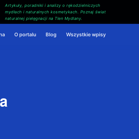
Artykuły, poradniki i analizy o rękodzielniczych
mydłach i naturalnych kosmetykach. Poznaj świat
naturalnej pielęgnacji na Tlen Mydlany.
na
O portalu
Blog
Wszystkie wpisy
la