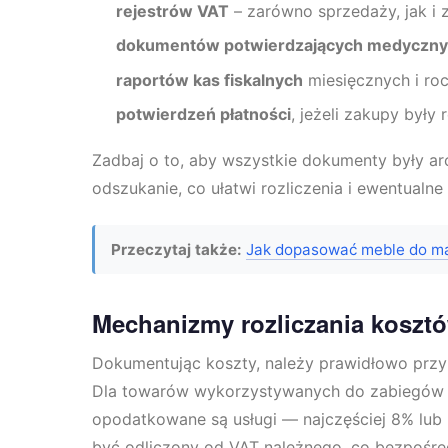
rejestrów VAT
– zarówno sprzedaży, jak i
dokumentów potwierdzających medyczny c
raportów kas fiskalnych
miesięcznych i ro
potwierdzeń płatności
, jeżeli zakupy był
Zadbaj o to, aby wszystkie dokumenty były a
odszukanie, co ułatwi rozliczenia i ewentualne 
Przeczytaj także:
Jak dopasować meble do ma
Mechanizmy rozliczania kosztó
Dokumentując koszty, należy prawidłowo pr
Dla towarów wykorzystywanych do zabiegów k
opodatkowane są usługi — najczęściej 8% lub
być odliczony od VAT należnego, co bezpośre