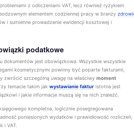
o problemami z odliczeniami VAT, lecz również ryzykiem
Nieodzownym elementem codziennej pracy w branży
zdrowie
ów i sumienne prowadzenie ewidencji kosztowej i
owiązki podatkowe
 dokumentów jest obowiązkowa. Wszystkie wszystkie
biegami kosmetycznymi powinny być poparte fakturami,
y zwrócić szczególną uwagę na właściwy
moment
Przy temacie takim jak
wystawianie faktur
istotna jest
zkowi i jakie informacje muszą się na nich znaleźć.
 księgowego kompletna, logicznie posegregowana
dność poniesionych wydatków i prawidłowość rozliczeń,
 i VAT.