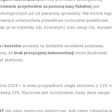
trowanie przychodów za pomocą kasy fiskalnej
jest
tologicznych już od pierwszej sprzedaży. Nie można teg
ntacji uniemożliwia prawidłowe rozliczenie podatkowe.
eląc je na materiały (np. kosmetyki) oraz usługi (np. wynaje
 i kosztów
pozwala na dokładne określenie podstawy
amy, że
brak precyzyjnej dokumentacji
może skutkować
ąd skarbowy.
tnia 2024 r. w wielu przypadkach uległa obniżeniu z 23% n
tawką 23%. Kluczowe jest rozróżnienie, kiedy dana usługa
AT
dla usług medycyny estetycznej, jeśli celem zabiegów j