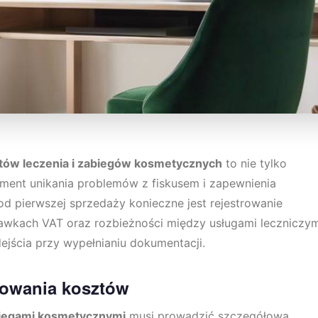
tów leczenia i zabiegów kosmetycznych
to nie tylko
ment unikania problemów z fiskusem i zapewnienia
od pierwszej sprzedaży konieczne jest rejestrowanie
tawkach VAT oraz rozbieżności między usługami leczniczym
ścia przy wypełnianiu dokumentacji.
owania kosztów
biegami kosmetycznymi
musi prowadzić szczegółową