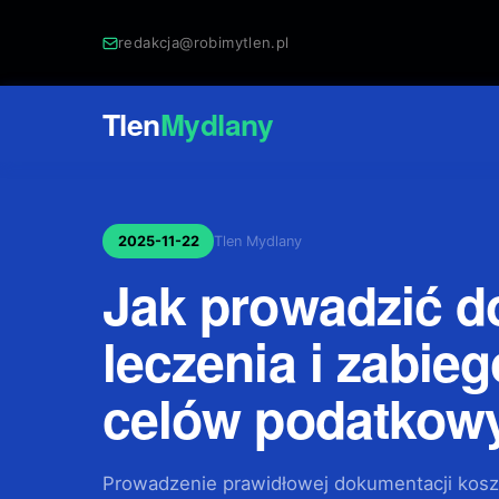
redakcja@robimytlen.pl
Tlen
Mydlany
2025-11-22
Tlen Mydlany
Jak prowadzić d
leczenia i zabi
celów podatkow
Prowadzenie prawidłowej dokumentacji kosz