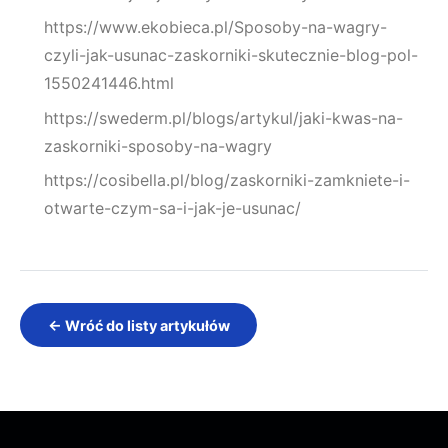
https://www.ekobieca.pl/Sposoby-na-wagry-
czyli-jak-usunac-zaskorniki-skutecznie-blog-pol-
1550241446.html
https://swederm.pl/blogs/artykul/jaki-kwas-na-
zaskorniki-sposoby-na-wagry
https://cosibella.pl/blog/zaskorniki-zamkniete-i-
otwarte-czym-sa-i-jak-je-usunac/
← Wróć do listy artykułów